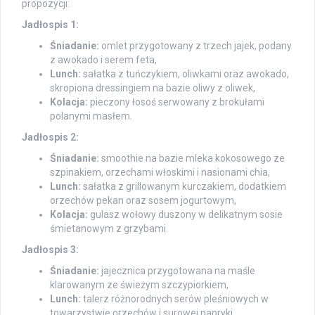
propozycji:
Jadłospis 1:
Śniadanie:
omlet przygotowany z trzech jajek, podany
z awokado i serem feta,
Lunch:
sałatka z tuńczykiem, oliwkami oraz awokado,
skropiona dressingiem na bazie oliwy z oliwek,
Kolacja:
pieczony łosoś serwowany z brokułami
polanymi masłem.
Jadłospis 2:
Śniadanie:
smoothie na bazie mleka kokosowego ze
szpinakiem, orzechami włoskimi i nasionami chia,
Lunch:
sałatka z grillowanym kurczakiem, dodatkiem
orzechów pekan oraz sosem jogurtowym,
Kolacja:
gulasz wołowy duszony w delikatnym sosie
śmietanowym z grzybami.
Jadłospis 3:
Śniadanie:
jajecznica przygotowana na maśle
klarowanym ze świeżym szczypiorkiem,
Lunch:
talerz różnorodnych serów pleśniowych w
towarzystwie orzechów i surowej papryki,