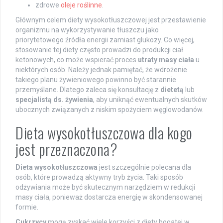
zdrowe
oleje roślinne
.
Głównym celem diety wysokotłuszczowej jest przestawienie
organizmu na wykorzystywanie tłuszczu jako
priorytetowego źródła energii zamiast glukozy. Co więcej,
stosowanie tej diety często prowadzi do produkcji ciał
ketonowych, co może wspierać proces
utraty masy ciała
u
niektórych osób. Należy jednak pamiętać, że wdrożenie
takiego planu żywieniowego powinno być starannie
przemyślane. Dlatego zaleca się konsultację z
dietetą
lub
specjalistą ds. żywienia
, aby uniknąć ewentualnych skutków
ubocznych związanych z niskim spożyciem węglowodanów.
Dieta wysokotłuszczowa dla kogo
jest przeznaczona?
Dieta wysokotłuszczowa
jest szczególnie polecana dla
osób, które prowadzą aktywny tryb życia. Taki sposób
odżywiania może być skutecznym narzędziem w redukcji
masy ciała, ponieważ dostarcza energię w skondensowanej
formie.
Cukrzycy
mogą zyskać wiele korzyści z diety bogatej w