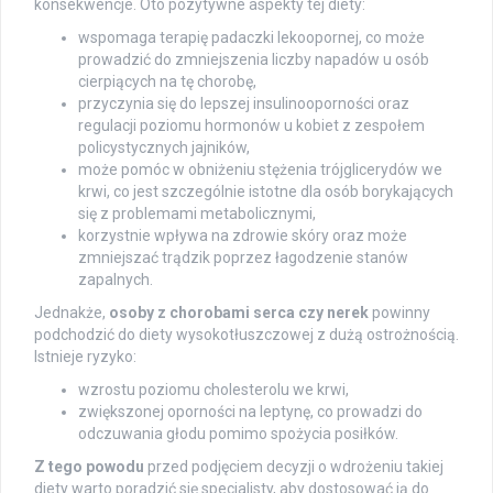
konsekwencje. Oto pozytywne aspekty tej diety:
wspomaga terapię padaczki lekoopornej, co może
prowadzić do zmniejszenia liczby napadów u osób
cierpiących na tę chorobę,
przyczynia się do lepszej insulinooporności oraz
regulacji poziomu hormonów u kobiet z zespołem
policystycznych jajników,
może pomóc w obniżeniu stężenia trójglicerydów we
krwi, co jest szczególnie istotne dla osób borykających
się z problemami metabolicznymi,
korzystnie wpływa na zdrowie skóry oraz może
zmniejszać trądzik poprzez łagodzenie stanów
zapalnych.
Jednakże,
osoby z chorobami serca czy nerek
powinny
podchodzić do diety wysokotłuszczowej z dużą ostrożnością.
Istnieje ryzyko:
wzrostu poziomu cholesterolu we krwi,
zwiększonej oporności na leptynę, co prowadzi do
odczuwania głodu pomimo spożycia posiłków.
Z tego powodu
przed podjęciem decyzji o wdrożeniu takiej
diety warto poradzić się specjalisty, aby dostosować ją do