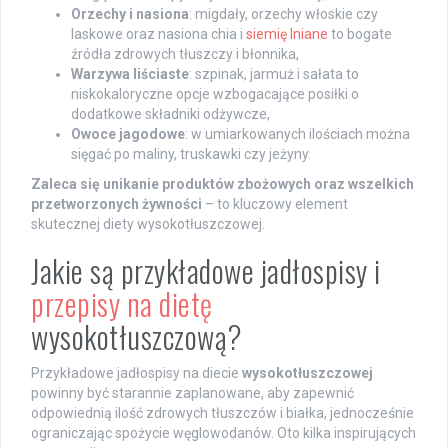
Orzechy i nasiona
: migdały, orzechy włoskie czy
laskowe oraz nasiona chia i
siemię lniane
to bogate
źródła zdrowych tłuszczy i błonnika,
Warzywa liściaste
: szpinak, jarmuż i sałata to
niskokaloryczne opcje wzbogacające posiłki o
dodatkowe składniki odżywcze,
Owoce jagodowe
: w umiarkowanych ilościach można
sięgać po maliny, truskawki czy jeżyny.
Zaleca się unikanie produktów zbożowych oraz wszelkich
przetworzonych żywności
– to kluczowy element
skutecznej diety wysokotłuszczowej.
Jakie są przykładowe jadłospisy i
przepisy na dietę
wysokotłuszczową?
Przykładowe jadłospisy na diecie
wysokotłuszczowej
powinny być starannie zaplanowane, aby zapewnić
odpowiednią ilość zdrowych tłuszczów i białka, jednocześnie
ograniczając spożycie węglowodanów. Oto kilka inspirujących