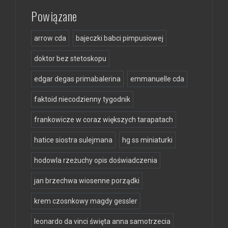
Powiązane
arrow cda
bajeczki babci pimpusiowej
doktor bez stetoskopu
edgar degas primabalerina
emmanuelle cda
faktoid niecodzienny tygodnik
frankowicze w coraz większych tarapatach
hatice siostra sulejmana
hg ss miniaturki
hodowla rzeżuchy opis doświadczenia
jan brzechwa wiosenne porządki
krem czosnkowy magdy gessler
leonardo da vinci święta anna samotrzecia