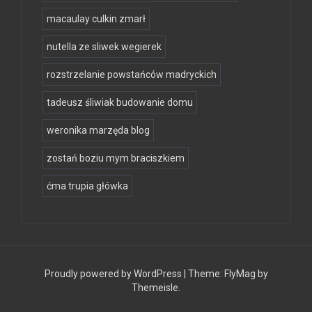
macaulay culkin zmarł
nutella ze sliwek wegierek
rozstrzelanie powstańców madryckich
tadeusz śliwiak budowanie domu
weronika marzęda blog
zostań boziu mym braciszkiem
ćma trupia główka
Proudly powered by WordPress
|
Theme:
FlyMag
by
Themeisle.