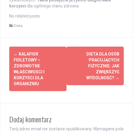
korzyści
dla ogólnego stanu zdrowia.
No related posts.
Dieta
Post
←
KALAFIOR
DIETA DLA OSÓB
navigation
FIOLETOWY –
PRACUJĄCYCH
ZDROWOTNE
FIZYCZNIE: JAK
WŁAŚCIWOŚCI I
ZWIĘKSZYĆ
KORZYŚCI DLA
WYDOLNOŚĆ?
→
ORGANIZMU
Dodaj komentarz
Twój adres email nie zostanie opublikowany.
Wymagane pola