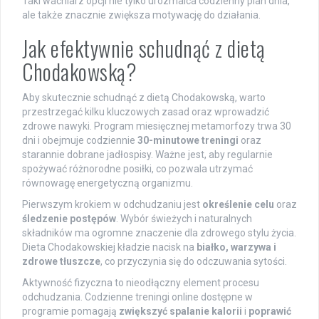
Taki wachlarz opcji nie tylko urozmaica codzienny plan dnia,
ale także znacznie zwiększa motywację do działania.
Jak efektywnie schudnąć z dietą
Chodakowską?
Aby skutecznie schudnąć z dietą Chodakowską, warto
przestrzegać kilku kluczowych zasad oraz wprowadzić
zdrowe nawyki. Program miesięcznej metamorfozy trwa 30
dni i obejmuje codziennie
30-minutowe treningi
oraz
starannie dobrane jadłospisy. Ważne jest, aby regularnie
spożywać różnorodne posiłki, co pozwala utrzymać
równowagę energetyczną organizmu.
Pierwszym krokiem w odchudzaniu jest
określenie celu
oraz
śledzenie postępów
. Wybór świeżych i naturalnych
składników ma ogromne znaczenie dla zdrowego stylu życia.
Dieta Chodakowskiej kładzie nacisk na
białko, warzywa i
zdrowe tłuszcze
, co przyczynia się do odczuwania sytości.
Aktywność fizyczna to nieodłączny element procesu
odchudzania. Codzienne treningi online dostępne w
programie pomagają
zwiększyć spalanie kalorii
i
poprawić