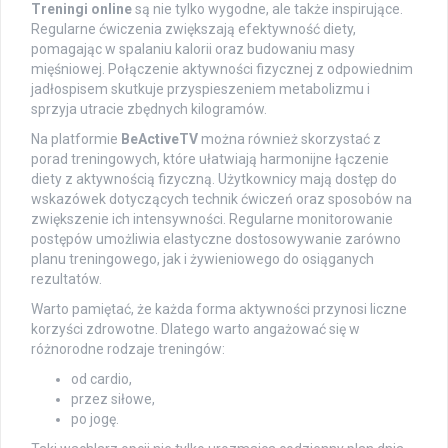
Treningi online
są nie tylko wygodne, ale także inspirujące.
Regularne ćwiczenia zwiększają efektywność diety,
pomagając w spalaniu kalorii oraz budowaniu masy
mięśniowej. Połączenie aktywności fizycznej z odpowiednim
jadłospisem skutkuje przyspieszeniem metabolizmu i
sprzyja utracie zbędnych kilogramów.
Na platformie
BeActiveTV
można również skorzystać z
porad treningowych, które ułatwiają harmonijne łączenie
diety z aktywnością fizyczną. Użytkownicy mają dostęp do
wskazówek dotyczących technik ćwiczeń oraz sposobów na
zwiększenie ich intensywności. Regularne monitorowanie
postępów umożliwia elastyczne dostosowywanie zarówno
planu treningowego, jak i żywieniowego do osiąganych
rezultatów.
Warto pamiętać, że każda forma aktywności przynosi liczne
korzyści zdrowotne. Dlatego warto angażować się w
różnorodne rodzaje treningów:
od cardio,
przez siłowe,
po jogę.