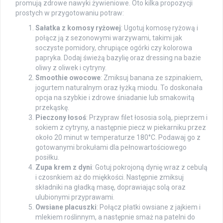
promują zdrowe nawyki żywieniowe. Oto kilka propozycji
prostych w przygotowaniu potraw:
Sałatka z komosy ryżowej
: Ugotuj komosę ryżową i
połącz ją z sezonowymi warzywami, takimi jak
soczyste pomidory, chrupiące ogórki czy kolorowa
papryka. Dodaj świeżą bazylię oraz dressing na bazie
oliwy z oliwek i cytryny.
Smoothie owocowe
: Zmiksuj banana ze szpinakiem,
jogurtem naturalnym oraz łyżką miodu. To doskonała
opcja na szybkie i zdrowe śniadanie lub smakowitą
przekąskę.
Pieczony łosoś
: Przypraw filet łososia solą, pieprzem i
sokiem z cytryny, a następnie piecz w piekarniku przez
około 20 minut w temperaturze 180°C. Podawaj go z
gotowanymi brokułami dla pełnowartościowego
posiłku.
Zupa krem z dyni
: Gotuj pokrojoną dynię wraz z cebulą
i czosnkiem aż do miękkości. Następnie zmiksuj
składniki na gładką masę, doprawiając solą oraz
ulubionymi przyprawami.
Owsiane placuszki
: Połącz płatki owsiane z jajkiem i
mlekiem roślinnym, a następnie smaż na patelni do