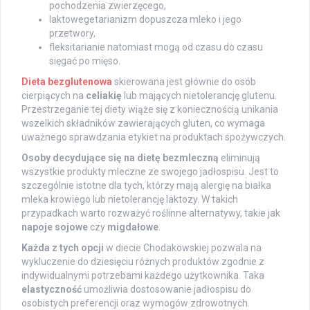
pochodzenia zwierzęcego,
laktowegetarianizm dopuszcza mleko i jego
przetwory,
fleksitarianie natomiast mogą od czasu do czasu
sięgać po mięso.
Dieta bezglutenowa
skierowana jest głównie do osób
cierpiących na
celiakię
lub mających nietolerancję glutenu.
Przestrzeganie tej diety wiąże się z koniecznością unikania
wszelkich składników zawierających gluten, co wymaga
uważnego sprawdzania etykiet na produktach spożywczych.
Osoby decydujące się na dietę bezmleczną
eliminują
wszystkie produkty mleczne ze swojego jadłospisu. Jest to
szczególnie istotne dla tych, którzy mają alergię na białka
mleka krowiego lub nietolerancję laktozy. W takich
przypadkach warto rozważyć roślinne alternatywy, takie jak
napoje sojowe
czy
migdałowe
.
Każda z tych opcji
w diecie Chodakowskiej pozwala na
wykluczenie do dziesięciu różnych produktów zgodnie z
indywidualnymi potrzebami każdego użytkownika. Taka
elastyczność
umożliwia dostosowanie jadłospisu do
osobistych preferencji oraz wymogów zdrowotnych.