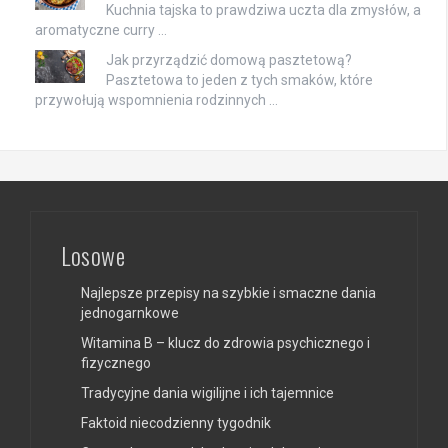
Kuchnia tajska to prawdziwa uczta dla zmysłów, a
aromatyczne curry …
Jak przyrządzić domową pasztetową?
Pasztetowa to jeden z tych smaków, które
przywołują wspomnienia rodzinnych …
Losowe
Najlepsze przepisy na szybkie i smaczne dania
jednogarnkowe
Witamina B – klucz do zdrowia psychicznego i
fizycznego
Tradycyjne dania wigilijne i ich tajemnice
Faktoid niecodzienny tygodnik