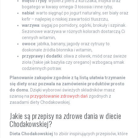
mięso i ryby
: wybierz pierś z kurczaka, indyka oraz
bogatego w kwasy omega-3 łososia i inne ryby,
nabiał
: warto sięgnąć po jogurt naturalny, ser biały oraz
kefir – najlepiej o niskiej zawartości tłuszczu,
warzywa
: sięgaj po pomidory, ogórki, brokuły i szpinak.
Sezonowe warzywa w różnych kolorach dostarczą Ci
cennych witamin,
owoce
: jabłka, banany, jagody oraz cytrusy to
doskonałe źródła błonnika i witamin,
przyprawy i dodatki
: oliwa z oliwek, miód oraz świeże
zioła (takie jak bazylia czy oregano) wzbogacą smak
codziennych potraw.
Planowanie zakupów zgodnie z tą listą ułatwia trzymanie
się diety oraz pozwala na zamówienie produktów prosto
do domu.
Dzięki wyborowi świeżych składników masz
szansę na
przygotowanie zdrowych dań
zgodnych z
zasadami diety Chodakowskiej.
Jakie są przepisy na zdrowe dania w diecie
Chodakowskiej?
Dieta Chodakowskiej
to zbiór inspirujących przepisów, które