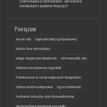
Czarna kawa a odchudzanie: Jak wspiera
metabolizm i spalanie tłuszczu?
Powiązane
arrow cda
bajeczki babci pimpusiowej
doktor bez stetoskopu
edgar degas primabalerina
emmanuelle cda
faktoid niecodzienny tygodnik
frankowicze w coraz większych tarapatach
hatice siostra sulejmana
hg ss miniaturki
hodowla rzeżuchy opis doświadczenia
jan brzechwa wiosenne porządki