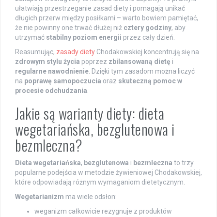
ułatwiają przestrzeganie zasad diety i pomagają unikać
długich przerw między posiłkami – warto bowiem pamiętać,
że nie powinny one trwać dłużej niż
cztery godziny
, aby
utrzymać
stabilny poziom energii
przez cały dzień.
Reasumując,
zasady diety
Chodakowskiej koncentrują się na
zdrowym stylu życia
poprzez
zbilansowaną dietę
i
regularne nawodnienie
. Dzięki tym zasadom można liczyć
na
poprawę samopoczucia
oraz
skuteczną pomoc w
procesie odchudzania
.
Jakie są warianty diety: dieta
wegetariańska, bezglutenowa i
bezmleczna?
Dieta wegetariańska
,
bezglutenowa
i
bezmleczna
to trzy
popularne podejścia w metodzie żywieniowej Chodakowskiej,
które odpowiadają różnym wymaganiom dietetycznym.
Wegetarianizm
ma wiele odsłon:
weganizm całkowicie rezygnuje z produktów