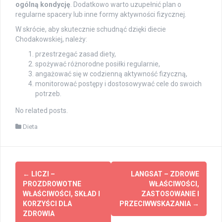
ogólną kondycję
. Dodatkowo warto uzupełnić plan o
regularne spacery lub inne formy aktywności fizycznej.
W skrócie, aby skutecznie schudnąć dzięki diecie
Chodakowskiej, należy:
przestrzegać zasad diety,
spożywać różnorodne posiłki regularnie,
angażować się w codzienną aktywność fizyczną,
monitorować postępy i dostosowywać cele do swoich
potrzeb.
No related posts.
Dieta
Post
←
LICZI –
LANGSAT – ZDROWE
navigation
PROZDROWOTNE
WŁAŚCIWOŚCI,
WŁAŚCIWOŚCI, SKŁAD I
ZASTOSOWANIE I
KORZYŚCI DLA
PRZECIWWSKAZANIA
→
ZDROWIA