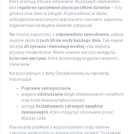
które promują zdrowe odżywianie. Kluczowym elementem
jest
regularne spożywanie pięciu posiłków dziennie
– trzy
główne oraz dwie przekąski. Różnorodność w diecie,
wzbogacona sezonowymi warzywami i owocami, zapewnia
organizmowi niezbędne składniki odżywcze.
Nie można zapomnieć o
odpowiednim nawodnieniu
; zaleca
się picie około
trzech litrów wody każdego dnia
. Taki nawyk
sprzyja
utrzymaniu równowagi wodnej
oraz wspiera
procesy metaboliczne. Warto również zwrócić uwagę na
kolorowe warzywa
, które dostarczają bogactwo witamin i
minerałów.
Korzyści płynące z diety Chodakowskiej są naprawdę
imponujące:
Poprawia samopoczucie
,
wspiera
odchudzanie
dzięki zbilansowanym posiłkom
oraz kontrolowanej kaloryczności,
sprzyja
kształtowaniu zdrowych nawyków
żywieniowych
, które mogą być stosowane przez
dłuższy czas.
Planowanie posiłków z wyprzedzeniem oraz robienie
zakupów według listy to kolejne istotne aspekty. Te praktyki