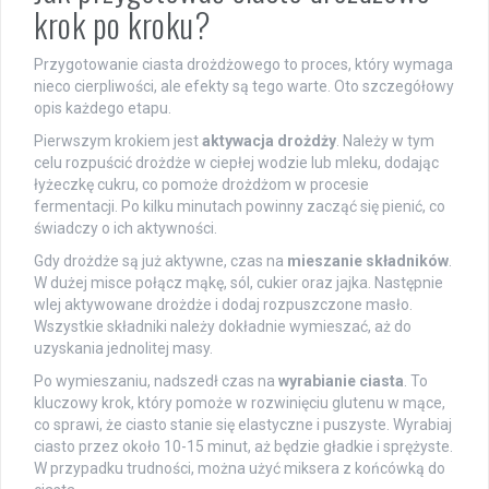
krok po kroku?
Przygotowanie ciasta drożdżowego to proces, który wymaga
nieco cierpliwości, ale efekty są tego warte. Oto szczegółowy
opis każdego etapu.
Pierwszym krokiem jest
aktywacja drożdży
. Należy w tym
celu rozpuścić drożdże w ciepłej wodzie lub mleku, dodając
łyżeczkę cukru, co pomoże drożdżom w procesie
fermentacji. Po kilku minutach powinny zacząć się pienić, co
świadczy o ich aktywności.
Gdy drożdże są już aktywne, czas na
mieszanie składników
.
W dużej misce połącz mąkę, sól, cukier oraz jajka. Następnie
wlej aktywowane drożdże i dodaj rozpuszczone masło.
Wszystkie składniki należy dokładnie wymieszać, aż do
uzyskania jednolitej masy.
Po wymieszaniu, nadszedł czas na
wyrabianie ciasta
. To
kluczowy krok, który pomoże w rozwinięciu glutenu w mące,
co sprawi, że ciasto stanie się elastyczne i puszyste. Wyrabiaj
ciasto przez około 10-15 minut, aż będzie gładkie i sprężyste.
W przypadku trudności, można użyć miksera z końcówką do