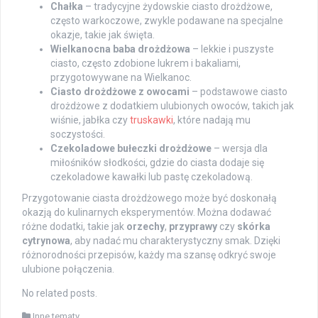
Chałka
– tradycyjne żydowskie ciasto drożdżowe,
często warkoczowe, zwykle podawane na specjalne
okazje, takie jak święta.
Wielkanocna baba drożdżowa
– lekkie i puszyste
ciasto, często zdobione lukrem i bakaliami,
przygotowywane na Wielkanoc.
Ciasto drożdżowe z owocami
– podstawowe ciasto
drożdżowe z dodatkiem ulubionych owoców, takich jak
wiśnie, jabłka czy
truskawki
, które nadają mu
soczystości.
Czekoladowe bułeczki drożdżowe
– wersja dla
miłośników słodkości, gdzie do ciasta dodaje się
czekoladowe kawałki lub pastę czekoladową.
Przygotowanie ciasta drożdżowego może być doskonałą
okazją do kulinarnych eksperymentów. Można dodawać
różne dodatki, takie jak
orzechy
,
przyprawy
czy
skórka
cytrynowa
, aby nadać mu charakterystyczny smak. Dzięki
różnorodności przepisów, każdy ma szansę odkryć swoje
ulubione połączenia.
No related posts.
Inne tematy