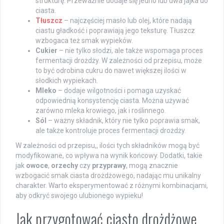
strukturę. Przeważnie dodaje się jedno lub dwa jajka do
ciasta.
Tłuszcz
– najczęściej masło lub olej, które nadają
ciastu gładkość i poprawiają jego teksturę. Tłuszcz
wzbogaca też smak wypieków.
Cukier
– nie tylko słodzi, ale także wspomaga proces
fermentacji drożdży. W zależności od przepisu, może
to być odrobina cukru do nawet większej ilości w
słodkich wypiekach.
Mleko
– dodaje wilgotności i pomaga uzyskać
odpowiednią konsystencję ciasta. Można używać
zarówno mleka krowiego, jak i roślinnego.
Sól
– ważny składnik, który nie tylko poprawia smak,
ale także kontroluje proces fermentacji drożdży.
W zależności od przepisu,, ilości tych składników mogą być
modyfikowane, co wpływa na wynik końcowy. Dodatki, takie
jak
owoce
,
orzechy
czy
przyprawy
, mogą znacznie
wzbogacić smak ciasta drożdżowego, nadając mu unikalny
charakter. Warto eksperymentować z różnymi kombinacjami,
aby odkryć swojego ulubionego wypieku!
Jak przygotować ciasto drożdżowe