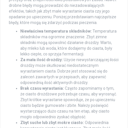
drobne błędy mogą prowadzić do niezadowalających
efektów, takich jak zbyt małe wyrastanie ciasta czy jego
opadanie po upieczeniu. Poniżej przedstawiam najczęstsze
błędy, które mogą się zdarzyć podczas pieczenia.
Niewłaściwa temperatura składników:
Temperatura
składników ma ogromne znaczenie. Zbyt zimne
składniki mogą spowolnić działanie drożdży. Warto,
aby mleko lub woda, które dodajemy do ciasta, były
lekko ciepłe, co sprzyja fermentacji.
Za mała ilość drożdży:
Użycie niewystarczającej ilości
drożdży może skutkować niedostatecznym
wyrastaniem ciasta. Dobrze jest stosować się do
zaleceń zawartych w przepisach, aby zapewnić
odpowiednią ilość aktywnych drożdży.
Brak czasu wyrastania:
Często zapominamy o tym,
że ciasto drożdżowe potrzebuje czasu, aby wyrosnąć.
Zbyt krótkie wyrastanie spowoduje, że po upieczeniu
ciasto będzie gumowate i zbite. Należy poświęcić
wystarczająco dużo czasu na ten etap, aby ciasto
mogło odpowiednio zyskać objętość.
Zbyt suche lub zbyt mokre ciasto:
Odpowiednia