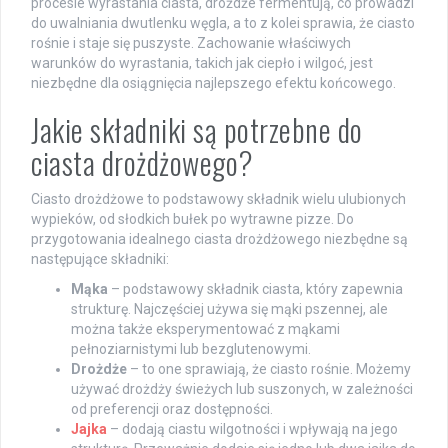
procesie wyrastania ciasta, drożdże fermentują, co prowadzi
do uwalniania dwutlenku węgla, a to z kolei sprawia, że ciasto
rośnie i staje się puszyste. Zachowanie właściwych
warunków do wyrastania, takich jak ciepło i wilgoć, jest
niezbędne dla osiągnięcia najlepszego efektu końcowego.
Jakie składniki są potrzebne do
ciasta drożdżowego?
Ciasto drożdżowe to podstawowy składnik wielu ulubionych
wypieków, od słodkich bułek po wytrawne pizze. Do
przygotowania idealnego ciasta drożdżowego niezbędne są
następujące składniki:
Mąka
– podstawowy składnik ciasta, który zapewnia
strukturę. Najczęściej używa się mąki pszennej, ale
można także eksperymentować z mąkami
pełnoziarnistymi lub bezglutenowymi.
Drożdże
– to one sprawiają, że ciasto rośnie. Możemy
używać drożdży świeżych lub suszonych, w zależności
od preferencji oraz dostępności.
Jajka
– dodają ciastu wilgotności i wpływają na jego