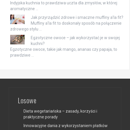
Indyjska kuchnia to prawdziwa uczta dla zmysłów, w której
aromatyczne …
Jak przyrządzić zdrowe i smaczne muffiny a’la fit?
Muffiny a’la fit to doskonały sposób na połączenie
zdrowego stylu …
Egzotyczne owoce – jak wykorzystać je w swojej
kuchni?
Egzotyczne owoce, takie jak mango, ananas czy papaja, to
prawdziwe …
Losowe
Dieta wegetariańska – zasady, korzyści i
praktyczne porady
Innowacyjne dania z wykorzystaniem płatków