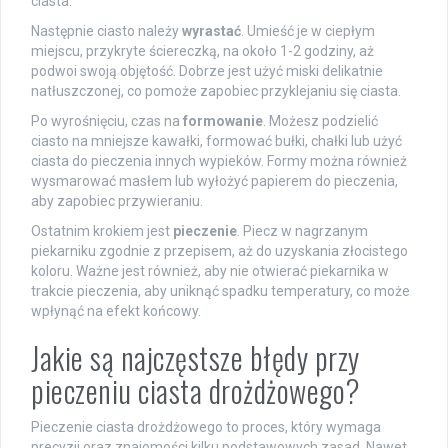
ciasta.
Następnie ciasto należy
wyrastać
. Umieść je w ciepłym
miejscu, przykryte ściereczką, na około 1-2 godziny, aż
podwoi swoją objętość. Dobrze jest użyć miski delikatnie
natłuszczonej, co pomoże zapobiec przyklejaniu się ciasta.
Po wyrośnięciu, czas na
formowanie
. Możesz podzielić
ciasto na mniejsze kawałki, formować bułki, chałki lub użyć
ciasta do pieczenia innych wypieków. Formy można również
wysmarować masłem lub wyłożyć papierem do pieczenia,
aby zapobiec przywieraniu.
Ostatnim krokiem jest
pieczenie
. Piecz w nagrzanym
piekarniku zgodnie z przepisem, aż do uzyskania złocistego
koloru. Ważne jest również, aby nie otwierać piekarnika w
trakcie pieczenia, aby uniknąć spadku temperatury, co może
wpłynąć na efekt końcowy.
Jakie są najczęstsze błędy przy
pieczeniu ciasta drożdżowego?
Pieczenie ciasta drożdżowego to proces, który wymaga
precyzji oraz znajomości kilku podstawowych zasad. Nawet