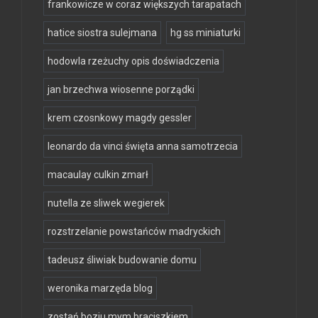
frankowicze w coraz większych tarapatach
hatice siostra sulejmana
hg ss miniaturki
hodowla rzeżuchy opis doświadczenia
jan brzechwa wiosenne porządki
krem czosnkowy magdy gessler
leonardo da vinci święta anna samotrzecia
macaulay culkin zmarł
nutella ze sliwek wegierek
rozstrzelanie powstańców madryckich
tadeusz śliwiak budowanie domu
weronika marzęda blog
zostań boziu mym braciszkiem