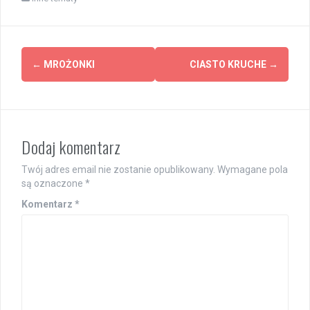
Post
←
MROŻONKI
CIASTO KRUCHE
→
navigation
Dodaj komentarz
Twój adres email nie zostanie opublikowany.
Wymagane pola
są oznaczone
*
Komentarz
*