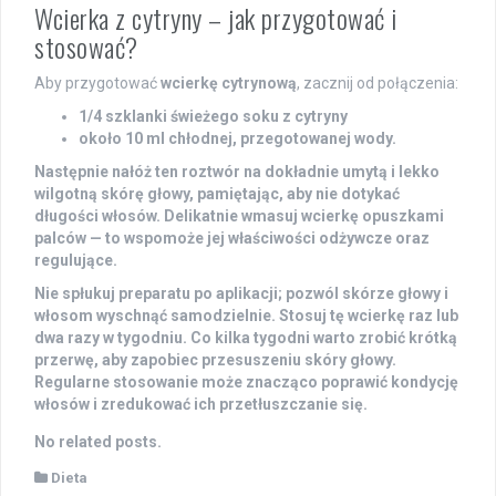
Wcierka z cytryny – jak przygotować i
stosować?
Aby przygotować
wcierkę cytrynową
, zacznij od połączenia:
1/4 szklanki świeżego soku z cytryny
około 10 ml chłodnej, przegotowanej wody.
Następnie nałóż ten roztwór na dokładnie umytą i lekko
wilgotną skórę głowy, pamiętając, aby
nie dotykać
długości włosów
. Delikatnie wmasuj wcierkę opuszkami
palców — to wspomoże jej właściwości odżywcze oraz
regulujące.
Nie spłukuj preparatu po aplikacji
; pozwól skórze głowy i
włosom wyschnąć samodzielnie. Stosuj tę wcierkę raz lub
dwa razy w tygodniu. Co kilka tygodni warto zrobić krótką
przerwę, aby zapobiec przesuszeniu skóry głowy.
Regularne stosowanie może znacząco poprawić kondycję
włosów i zredukować ich przetłuszczanie się.
No related posts.
Dieta