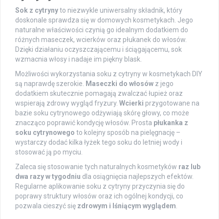
Sok z cytryny
to niezwykle uniwersalny składnik, który
doskonale sprawdza się w domowych kosmetykach. Jego
naturalne właściwości czynią go idealnym dodatkiem do
różnych maseczek, wcierków oraz płukanek do włosów.
Dzięki działaniu oczyszczającemu i ściągającemu, sok
wzmacnia włosy i nadaje im piękny blask.
Możliwości wykorzystania soku z cytryny w kosmetykach DIY
są naprawdę szerokie.
Maseczki do włosów
z jego
dodatkiem skutecznie pomagają zwalczać łupież oraz
wspierają zdrowy wygląd fryzury.
Wcierki
przygotowane na
bazie soku cytrynowego odżywiają skórę głowy, co może
znacząco poprawić kondycję włosów. Prosta
płukanka z
soku cytrynowego
to kolejny sposób na pielęgnację –
wystarczy dodać kilka łyżek tego soku do letniej wody i
stosować ją po myciu.
Zaleca się stosowanie tych naturalnych kosmetyków
raz lub
dwa razy w tygodniu
dla osiągnięcia najlepszych efektów.
Regularne aplikowanie soku z cytryny przyczynia się do
poprawy struktury włosów oraz ich ogólnej kondycji, co
pozwala cieszyć się
zdrowym i lśniącym wyglądem
.