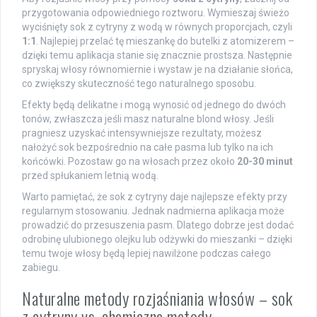
przygotowania odpowiedniego roztworu. Wymieszaj świeżo
wyciśnięty sok z cytryny z wodą w równych proporcjach, czyli
1:1
. Najlepiej przelać tę mieszankę do butelki z atomizerem –
dzięki temu aplikacja stanie się znacznie prostsza. Następnie
spryskaj włosy równomiernie i wystaw je na działanie słońca,
co zwiększy skuteczność tego naturalnego sposobu.
Efekty będą delikatne i mogą wynosić od jednego do dwóch
tonów, zwłaszcza jeśli masz naturalne blond włosy. Jeśli
pragniesz uzyskać intensywniejsze rezultaty, możesz
nałożyć sok bezpośrednio na całe pasma lub tylko na ich
końcówki. Pozostaw go na włosach przez około
20-30 minut
przed spłukaniem letnią wodą.
Warto pamiętać, że sok z cytryny daje najlepsze efekty przy
regularnym stosowaniu. Jednak nadmierna aplikacja może
prowadzić do przesuszenia pasm. Dlatego dobrze jest dodać
odrobinę ulubionego olejku lub odżywki do mieszanki – dzięki
temu twoje włosy będą lepiej nawilżone podczas całego
zabiegu.
Naturalne metody rozjaśniania włosów – sok
z cytryny vs. chemiczne metody