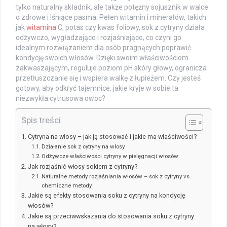
tylko naturalny składnik, ale także potężny sojusznik w walce
o zdrowe i lśniące pasma. Pełen witamin i minerałów, takich
jak
witamina
C, potas czy kwas foliowy, sok z cytryny działa
odżywczo, wygładzająco i rozjaśniająco, co czyni go
idealnym rozwiązaniem dla osób pragnących poprawić
kondycję swoich włosów. Dzięki swoim właściwościom
zakwaszającym, reguluje poziom pH skóry głowy, ogranicza
przetłuszczanie się i wspiera walkę z łupieżem. Czy jesteś
gotowy, aby odkryć tajemnice, jakie kryje w sobie ta
niezwykła cytrusowa owoc?
Spis treści
Cytryna na włosy – jak ją stosować i jakie ma właściwości?
Działanie sok z cytryny na włosy
Odżywcze właściwości cytryny w pielęgnacji włosów
Jak rozjaśnić włosy sokiem z cytryny?
Naturalne metody rozjaśniania włosów – sok z cytryny vs.
chemiczne metody
Jakie są efekty stosowania soku z cytryny na kondycję
włosów?
Jakie są przeciwwskazania do stosowania soku z cytryny
na włosy?