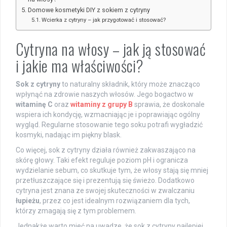
Domowe kosmetyki DIY z sokiem z cytryny
Wcierka z cytryny – jak przygotować i stosować?
Cytryna na włosy – jak ją stosować
i jakie ma właściwości?
Sok z cytryny
to naturalny składnik, który może znacząco
wpłynąć na zdrowie naszych włosów. Jego bogactwo w
witaminę C
oraz
witaminy z grupy B
sprawia, że doskonale
wspiera ich kondycję, wzmacniając je i poprawiając ogólny
wygląd. Regularne stosowanie tego soku potrafi wygładzić
kosmyki, nadając im piękny blask.
Co więcej, sok z cytryny działa również zakwaszająco na
skórę głowy. Taki efekt reguluje poziom pH i ogranicza
wydzielanie sebum, co skutkuje tym, że włosy stają się mniej
przetłuszczające się i prezentują się świeżo. Dodatkowo
cytryna jest znana ze swojej skuteczności w zwalczaniu
łupieżu
, przez co jest idealnym rozwiązaniem dla tych,
którzy zmagają się z tym problemem.
Jednakże warto mieć na uwadze, że sok z cytryny najlepiej