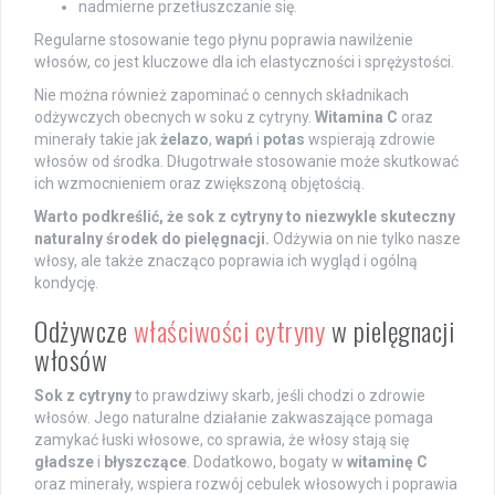
nadmierne przetłuszczanie się.
Regularne stosowanie tego płynu poprawia nawilżenie
włosów, co jest kluczowe dla ich elastyczności i sprężystości.
Nie można również zapominać o cennych składnikach
odżywczych obecnych w soku z cytryny.
Witamina C
oraz
minerały takie jak
żelazo
,
wapń
i
potas
wspierają zdrowie
włosów od środka. Długotrwałe stosowanie może skutkować
ich wzmocnieniem oraz zwiększoną objętością.
Warto podkreślić, że sok z cytryny to niezwykle skuteczny
naturalny środek do pielęgnacji.
Odżywia on nie tylko nasze
włosy, ale także znacząco poprawia ich wygląd i ogólną
kondycję.
Odżywcze
właściwości cytryny
w pielęgnacji
włosów
Sok z cytryny
to prawdziwy skarb, jeśli chodzi o zdrowie
włosów. Jego naturalne działanie zakwaszające pomaga
zamykać łuski włosowe, co sprawia, że włosy stają się
gładsze
i
błyszczące
. Dodatkowo, bogaty w
witaminę C
oraz minerały, wspiera rozwój cebulek włosowych i poprawia