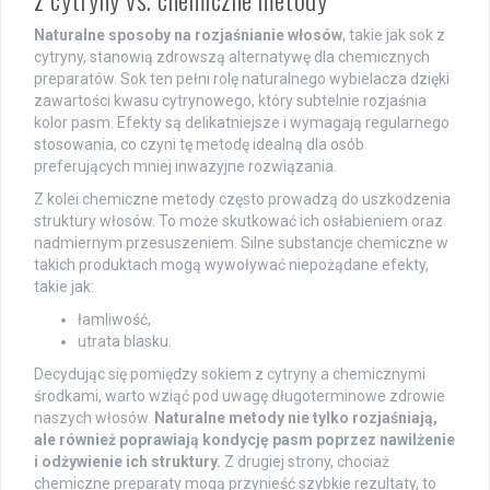
Naturalne sposoby na rozjaśnianie włosów
, takie jak sok z
cytryny, stanowią zdrowszą alternatywę dla chemicznych
preparatów. Sok ten pełni rolę naturalnego wybielacza dzięki
zawartości kwasu cytrynowego, który subtelnie rozjaśnia
kolor pasm. Efekty są delikatniejsze i wymagają regularnego
stosowania, co czyni tę metodę idealną dla osób
preferujących mniej inwazyjne rozwiązania.
Z kolei chemiczne metody często prowadzą do uszkodzenia
struktury włosów. To może skutkować ich osłabieniem oraz
nadmiernym przesuszeniem. Silne substancje chemiczne w
takich produktach mogą wywoływać niepożądane efekty,
takie jak:
łamliwość,
utrata blasku.
Decydując się pomiędzy sokiem z cytryny a chemicznymi
środkami, warto wziąć pod uwagę długoterminowe zdrowie
naszych włosów.
Naturalne metody nie tylko rozjaśniają,
ale również poprawiają kondycję pasm poprzez nawilżenie
i odżywienie ich struktury.
Z drugiej strony, chociaż
chemiczne preparaty mogą przynieść szybkie rezultaty, to