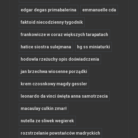
edgar degas primabalerina
emmanuelle cda
faktoid niecodzienny tygodnik
frankowicze w coraz większych tarapatach
hatice siostra sulejmana
hg ss miniaturki
hodowla rzeżuchy opis doświadczenia
jan brzechwa wiosenne porządki
krem czosnkowy magdy gessler
leonardo da vinci święta anna samotrzecia
macaulay culkin zmarł
nutella ze sliwek wegierek
rozstrzelanie powstańców madryckich