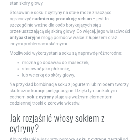
stan skóry głowy.
Stosowanie soku z cytryny na stałe może znacząco
ograniczyć
nadmierną produkcję sebum
– jest to
szczególnie ważne dla osób borykających się z
przetłuszczającą się skórą głowy. Co więcej, jego właściwości
antybakteryjne
mogą pomóc w walce z łupieżem oraz
innymi problemami skórnymi.
Możliwości wykorzystania soku są naprawdę różnorodne:
można go dodawać do maseczek,
stosować jako płukankę,
lub wcierkę do skóry głowy.
Na przykład kombinacja soku z jogurtem lub miodem tworzy
skuteczne kuracje pielęgnacyjne. Dzięki tym unikalnym
cechom
sok z cytryny
staje się ważnym elementem
codziennej troski o zdrowie włosów.
Jak rozjaśnić włosy sokiem z
cytryny?
Aby rozjaśnić włosy przy pomocy
soku z cytryny
, zacznij od