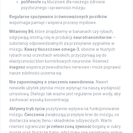
polifenole
są kluczowe dla naszego zdrowia
psychicznego i sprawności mózgu.
Regularne spożywanie zrównoważonych posiłków
wspomaga pamięć i wspiera procesy myślowe.
Witaminy B6
, które znajdziemy w bananach czy rybach,
odgrywają istotną rolę w produkcji
neurotransmiterów
—
substancji odpowiedzialnych za przesyłanie sygnałów w
mózgu.
Kwasy tłuszczowe omega-3
, obecne w tłustych
rybach oraz orzechach włoskich, przyczyniają się do
elastyczności błon komórkowych neuronów. Również
magnez
wspiera przewodnictwo nerwowe i może poprawić
nasze zdolności uczenia się.
Nie zapominajmy o znaczeniu nawodnienia.
Nawet
niewielki ubytek płynów może wpłynąć na naszą wydajność
umysłową. Dlatego tak ważne jest regularne picie wody, aby
zachować wysoką koncentrację.
Aktywny tryb życia
pozytywnie wpływa na funkcjonowanie
mózgu.
Ćwiczenia
zwiększają przepływ krwi do mózgu, co
dostarcza więcej tlenu i składników odżywczych. Warto
również ograniczać
przetworzoną żywność
bogatą w cukry
proste oraz tłuszcze trans, gdyż mają one negatywny wpływ