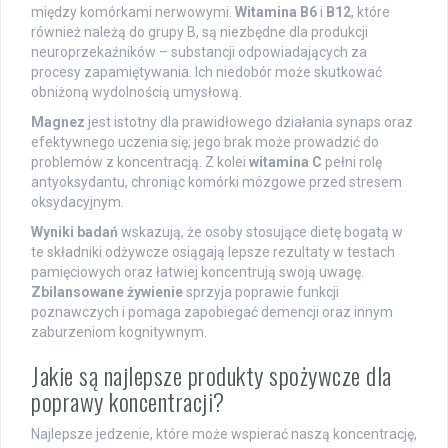
między komórkami nerwowymi.
Witamina B6
i
B12
, które
również należą do grupy B, są niezbędne dla produkcji
neuroprzekaźników – substancji odpowiadających za
procesy zapamiętywania. Ich niedobór może skutkować
obniżoną wydolnością umysłową.
Magnez
jest istotny dla prawidłowego działania synaps oraz
efektywnego uczenia się; jego brak może prowadzić do
problemów z koncentracją. Z kolei
witamina C
pełni rolę
antyoksydantu, chroniąc komórki mózgowe przed stresem
oksydacyjnym.
Wyniki badań
wskazują, że osoby stosujące dietę bogatą w
te składniki odżywcze osiągają lepsze rezultaty w testach
pamięciowych oraz łatwiej koncentrują swoją uwagę.
Zbilansowane żywienie
sprzyja poprawie funkcji
poznawczych i pomaga zapobiegać demencji oraz innym
zaburzeniom kognitywnym.
Jakie są najlepsze produkty spożywcze dla
poprawy koncentracji?
Najlepsze jedzenie, które może wspierać naszą koncentrację,