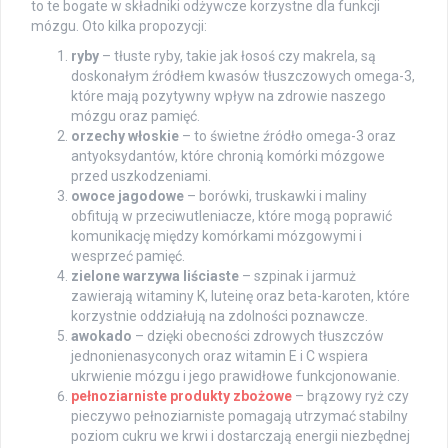
to te bogate w składniki odżywcze korzystne dla funkcji
mózgu. Oto kilka propozycji:
ryby
– tłuste ryby, takie jak łosoś czy makrela, są
doskonałym źródłem kwasów tłuszczowych omega-3,
które mają pozytywny wpływ na zdrowie naszego
mózgu oraz pamięć.
orzechy włoskie
– to świetne źródło omega-3 oraz
antyoksydantów, które chronią komórki mózgowe
przed uszkodzeniami.
owoce jagodowe
– borówki, truskawki i maliny
obfitują w przeciwutleniacze, które mogą poprawić
komunikację między komórkami mózgowymi i
wesprzeć pamięć.
zielone warzywa liściaste
– szpinak i jarmuż
zawierają witaminy K, luteinę oraz beta-karoten, które
korzystnie oddziałują na zdolności poznawcze.
awokado
– dzięki obecności zdrowych tłuszczów
jednonienasyconych oraz witamin E i C wspiera
ukrwienie mózgu i jego prawidłowe funkcjonowanie.
pełnoziarniste produkty zbożowe
– brązowy ryż czy
pieczywo pełnoziarniste pomagają utrzymać stabilny
poziom cukru we krwi i dostarczają energii niezbędnej