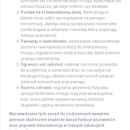
szkodliwe dla zdrowia naszego mózgu, lepiej sięgać po
zdrowe tłuszcze, jak oleje roślinne czy awokado.
Postaw na zrównoważoną dietę
: dieta uboga w
kalorie może odbić się negatywnie na pamięci i
koncentracji, dlatego staraj się spożywać różnorodne
posiłki bogate w witaminy i minerały, które wspierają
funkcje poznawcze.
Pamiętaj o nawodnieniu
: zachowanie odpowiedniego
poziomu nawodnienia to klucz do efektywności
mózgu, regularne picie wody przez cały dzień pomoże
uniknąć odwodnienia.
Ogranicz sól i alkohol
: nadmiar soli może prowadzić
do problemów z ciśnieniem krwi, co ma wpływ na
kondycję mózgu, alkohol natomiast potrafi osłabiać
zdolność koncentracji oraz pamięci.
Ruch to zdrowie
: regularna aktywność fizyczna
sprzyja dotlenieniu mózgu oraz poprawia krążenie
krwi, co korzystnie wpływa na naszą zdolność
skupienia i ogólną sprawność umysłową.
Wprowadzenie tych zasad do codziennych nawyków
pomoże skutecznie wspierać nasze funkcje poznawcze
oraz poprawić koncentrację w różnych sytuacjach