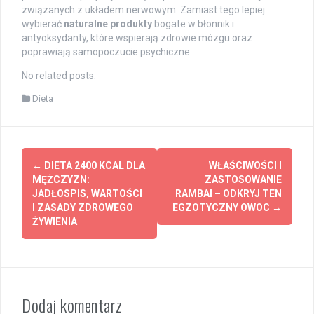
związanych z układem nerwowym. Zamiast tego lepiej
wybierać
naturalne produkty
bogate w błonnik i
antyoksydanty, które wspierają zdrowie mózgu oraz
poprawiają samopoczucie psychiczne.
No related posts.
Dieta
Post
←
DIETA 2400 KCAL DLA
WŁAŚCIWOŚCI I
navigation
MĘŻCZYZN:
ZASTOSOWANIE
JADŁOSPIS, WARTOŚCI
RAMBAI – ODKRYJ TEN
I ZASADY ZDROWEGO
EGZOTYCZNY OWOC
→
ŻYWIENIA
Dodaj komentarz